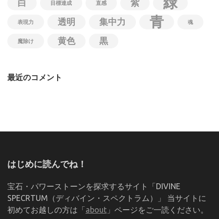
緑
白
紫
目標達成
直感
青
透明
集中力
表現力
魂
黄色
黒
魔除け
最近のコメント
はじめに読んでね！
宝石・パワーストーンを探求するサイト「DIVINE
SPECRTUM（ディバイン・スペクトラム）」 当サイトに
初めてお越しの方は「
about
」ページをご一読ください。