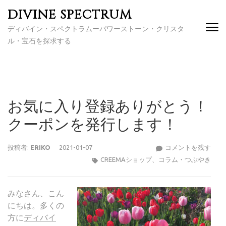
コ
DIVINE SPECTRUM
ン
ディバイン・スペクトラムーパワーストーン・クリスタ
テ
ル・宝石を探求する
ン
ツ
へ
ス
キ
お気に入り登録ありがとう！
ッ
プ
クーポンを発行します！
(Enter
を
お
投稿者:
ERIKO
2021-01-07
コメントを残す
押
気
CREEMAショップ
、
コラム・つぶやき
す)
に
入
みなさん、こん
り
にちは。多くの
登
方に
ディバイ
録