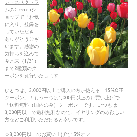
ン・スペクトラ
あ
ムのCreemaシ
り
ョップ
で「お気
が
に入り」登録を
と
していただき、
う！
ありがとうござ
ク
います。感謝の
ー
気持ちを込めて
ポ
今月末（1/31）
ン
まで2種類のク
を
ーポンを発行いたします。
発
行
ひとつは、3,000円以上ご購入の方が使える「15%OFF
し
クーボン」！もう一つは1,000円以上のお買い上げで
ま
「送料無料（国内のみ）クーポン」です。いつもは
す！
3,000円以上で送料無料なので、イヤリングのみ欲しい
方などご利用いただけると幸いです。
☆3,000円以上のお買い上げで15%オフ