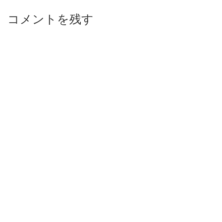
稿
ナ
コメントを残す
ビ
ゲ
ー
シ
ョ
ン