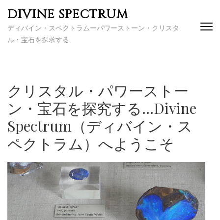
コ
DIVINE SPECTRUM
ン
ディバイン・スペクトラムーパワーストーン・クリスタ
テ
ル・宝石を探求する
ン
ツ
へ
ス
クリスタル・パワーストー
キ
ッ
ン・宝石を探究する…Divine
プ
Spectrum（ディバイン・ス
(Enter
を
ペクトラム）へようこそ
押
す)