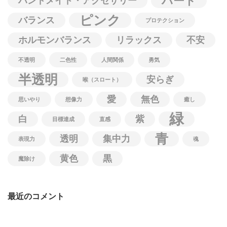
ハート
ハンドメイド・アクセサリー
ピンク
バランス
プロテクション
ホルモンバランス
リラックス
不安
不透明
二色性
人間関係
勇気
半透明
安らぎ
喉（スロート）
愛
無色
思いやり
想像力
癒し
緑
白
紫
目標達成
直感
青
透明
集中力
表現力
魂
黄色
黒
魔除け
最近のコメント