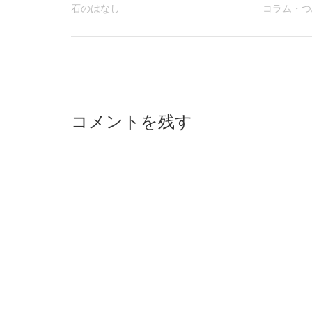
石のはなし
コラム・つ
投
稿
ナ
コメントを残す
ビ
ゲ
ー
シ
ョ
ン