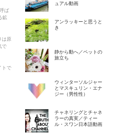
ュアル動画
ル
呼ば
た
る鉱
ち
アンラッキーと思うと
の
き
世
りは原
界
気で
へ
静から動へ／ペットの
よ
旅立ち
う
イトで
こ
そ！
ウィンターソルジャー
とマスキュリン・エナ
ジー（男性性）
チャネリングとチャネ
ラーの真実／ティー
ル・スワン日本語動画