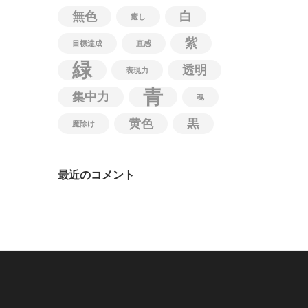
無色
白
癒し
紫
目標達成
直感
緑
透明
表現力
青
集中力
魂
黄色
黒
魔除け
最近のコメント