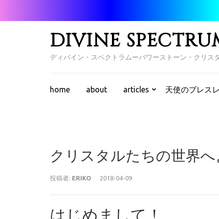
コ
ン
テ
DIVINE SPECTRU
ン
ツ
ディバイン・スペクトラムーパワーストーン・クリス
へ
ス
キ
home
about
articles
天使のブレス
ッ
プ
(Enter
を
押
クリスタルたちの世界へ
す)
投稿者:
ERIKO
2018-04-09
はじめまして！