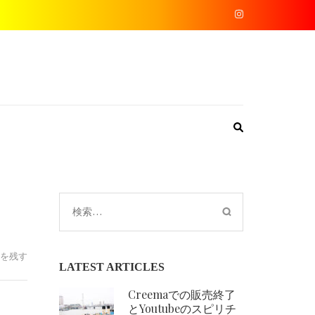
検
索:
ク
を残す
LATEST ARTICLES
リ
ス
Creemaでの販売終了
タ
とYoutubeのスピリチ