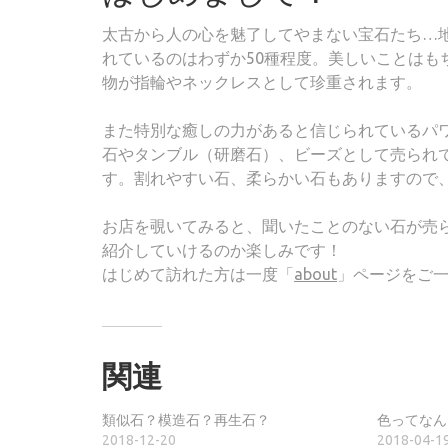
太古から人の心を魅了してやまない宝石たち…地
れているのはわずか50種程度。美しいことは
物が指輪やネックレスとして珍重されます。
また特別な癒しの力があると信じられているパ
石やタンブル（研磨石）、ビーズとして売られ
す。割れやすい石、柔らかい石もありますので
お店を覗いてみると、聞いたことのない石が売
紹介していけるのか楽しみです！
はじめて訪れた方は一度「
about
」ページをご
関連
類似石？模造石？再生石？
色ってなん
2018-12-20
2018-04-1