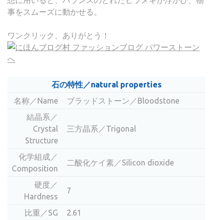
想に用いると、バランスのとれたヒラメキが浮かび、物
事をスムーズに動かせる。
ワンクリック、ありがとう！
石の特性／natural properties
名称／Name
ブラッドストーン／Bloodstone
結晶系／
Crystal
三方晶系／Trigonal
Structure
化学組成／
二酸化ケイ素／Silicon dioxide
Composition
硬度／
7
Hardness
比重／SG
2.61