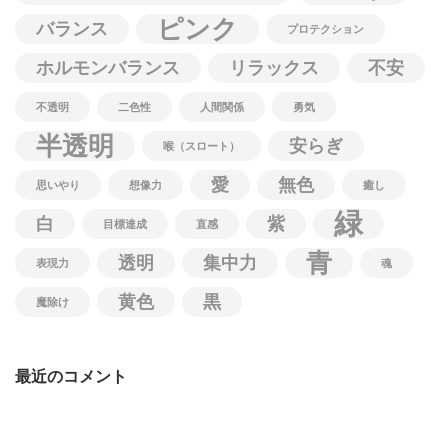
ピンク
バランス
プロテクション
ホルモンバランス
リラックス
不安
不透明
二色性
人間関係
勇気
半透明
安らぎ
喉（スロート）
愛
無色
思いやり
想像力
癒し
緑
白
紫
目標達成
直感
青
透明
集中力
表現力
魂
黄色
黒
魔除け
最近のコメント