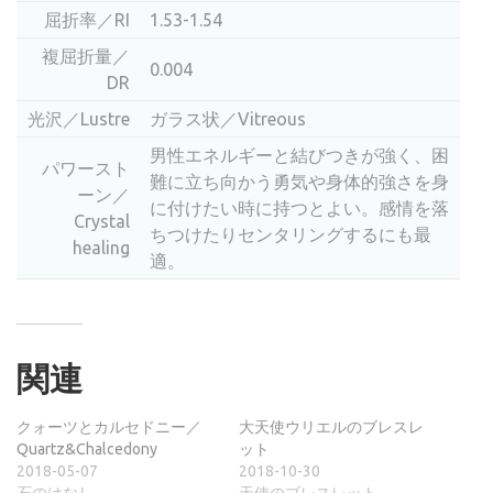
屈折率／RI
1.53-1.54
複屈折量／
0.004
DR
光沢／Lustre
ガラス状／Vitreous
男性エネルギーと結びつきが強く、困
パワースト
難に立ち向かう勇気や身体的強さを身
ーン／
に付けたい時に持つとよい。感情を落
Crystal
ちつけたりセンタリングするにも最
healing
適。
関連
クォーツとカルセドニー／
大天使ウリエルのブレスレ
Quartz&Chalcedony
ット
2018-05-07
2018-10-30