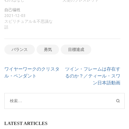
石のはなし
天使のブレスレット
自己犠牲
2021-12-03
スピリチュアル＆不思議な
話
バランス
勇気
目標達成
投
ワイヤーワークのクリスタ
ツイン・フレームは存在す
稿
ル・ペンダント
るのか？／ティール・スワ
ナ
ン日本語動画
ビ
ゲ
検
ー
索:
シ
ョ
ン
LATEST ARTICLES