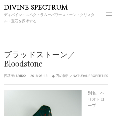
コ
DIVINE SPECTRUM
ン
ディバイン・スペクトラムーパワーストーン・クリスタ
テ
ル・宝石を探求する
ン
ツ
へ
ス
キ
ブラッドストーン／
ッ
プ
Bloodstone
(Enter
を
投稿者:
ERIKO
2018-05-18
石の特性／NATURAL PROPERTIES
押
す)
別名、ヘ
リオトロ
ープ