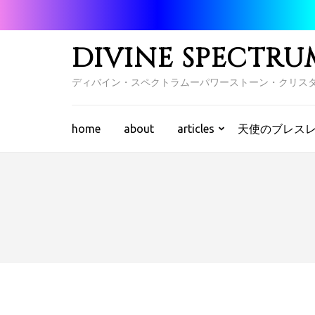
コ
ン
テ
DIVINE SPECTRU
ン
ツ
ディバイン・スペクトラムーパワーストーン・クリス
へ
ス
キ
home
about
articles
天使のブレス
ッ
プ
(Enter
を
押
す)