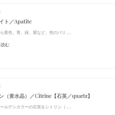
2
ト／Apatite
ら黄色、青、緑、紫など、色のバリ …
を読む
2
（黄水晶）／Citrine【石英／quartz】
ールデンカラーの石英をシトリン（ …