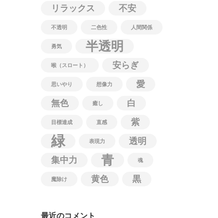
リラックス
不安
不透明
二色性
人間関係
半透明
勇気
安らぎ
喉（スロート）
愛
思いやり
想像力
無色
白
癒し
紫
目標達成
直感
緑
透明
表現力
青
集中力
魂
黄色
黒
魔除け
最近のコメント