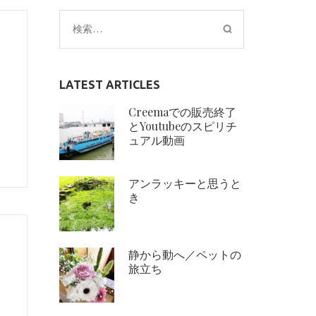
検
索:
LATEST ARTICLES
Creemaでの販売終了
とYoutubeのスピリチ
ュアル動画
アンラッキーと思うと
き
静から動へ／ペットの
旅立ち